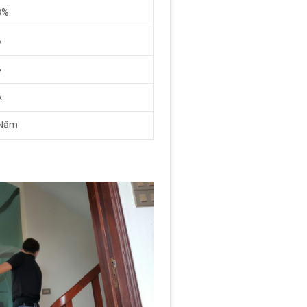
8%
%
%
A
Năm