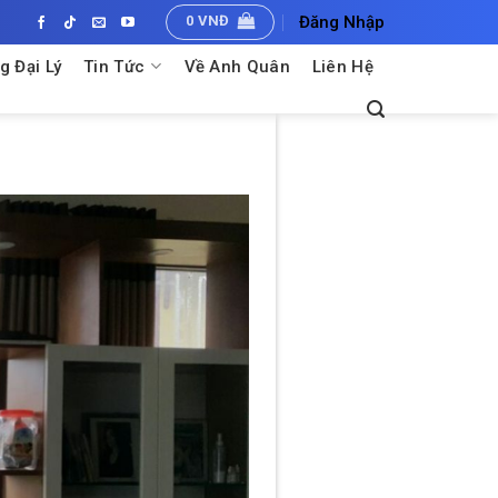
0
VNĐ
Đăng Nhập
g Đại Lý
Tin Tức
Về Anh Quân
Liên Hệ