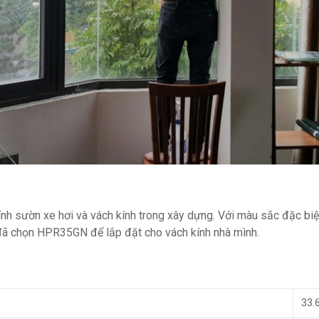
nh sườn xe hơi và vách kính trong xây dựng. Với màu sắc đặc biệ
 đã chọn HPR35GN để lắp đặt cho vách kính nhà mình.
33.