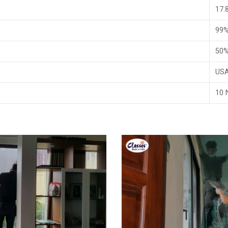
17.
99
50
US
10 