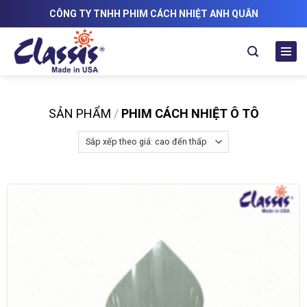
Skip
CÔNG TY TNHH PHIM CÁCH NHIỆT ANH QUÂN
to
content
SẢN PHẨM
/
PHIM CÁCH NHIỆT Ô TÔ