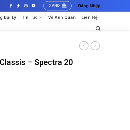
0
VNĐ
Đăng Nhập
g Đại Lý
Tin Tức
Về Anh Quân
Liên Hệ
Classis – Spectra 20