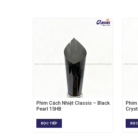
is – DS
Phim Cách Nhiệt Classis – Black
Phim 
Pearl 15HB
Cryst
ĐỌC TIẾP
ĐỌC