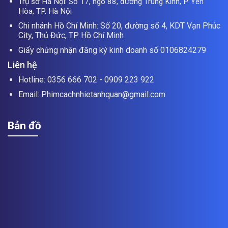
Trụ sở Hà Nội: Số 17, ngõ 88, đường Trung Kính, P. Yên
Hòa, TP. Hà Nội
Chi nhánh Hồ Chí Minh: Số 20, đường số 4, KDT Vạn Phúc
City, Thủ Đức, TP. Hồ Chí Minh
Giấy chứng nhận đăng ký kinh doanh số 0106824279
Liên hệ
Hotline: 0356 666 702 - 0909 223 922
Email: Phimcachnhietanhquan@gmail.com
Bản đồ