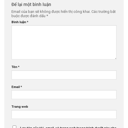
Để lại một bình luận
Email của bạn sẽ không được hiển thị công khai.
Các trường bắt
buộc được đánh dấu
*
Bình luận
*
Tên
*
Email
*
Trang web
Lưu tên của tôi, email, và trang web trong trình duyệt này cho