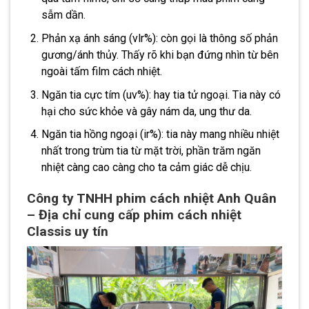
sẫm dần.
Phản xạ ánh sáng (vlr%): còn gọi là thông số phản
gương/ánh thủy. Thấy rõ khi bạn đứng nhìn từ bên
ngoài tấm film cách nhiệt.
Ngăn tia cực tím (uv%): hay tia tử ngoại. Tia này có
hại cho sức khỏe và gây nám da, ung thư da.
Ngăn tia hồng ngoại (ir%): tia này mang nhiều nhiệt
nhất trong trùm tia từ mặt trời, phần trăm ngăn
nhiệt càng cao càng cho ta cảm giác dễ chịu.
Công ty TNHH phim cách nhiệt Anh Quân
– Địa chỉ cung cấp phim cách nhiệt
Classis uy tín