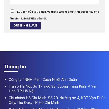
Lưu tên của tôi, email, và trang web trong trình duyệt này cho
lần bình luận kế tiếp của tôi.
Thông tin
Công ty TNHH Phim Cách Nhiệt Anh Quân
Trụ sở Hà Nội: Số 17, ngõ 88, đường Trung Kính, P. Yên
Hòa, TP. Hà Nội
Chi nhánh Hồ Chí Minh: Số 20, đường số 4, KDT Vạn Phúc
City, Thủ Đức, TP. Hồ Chí Minh