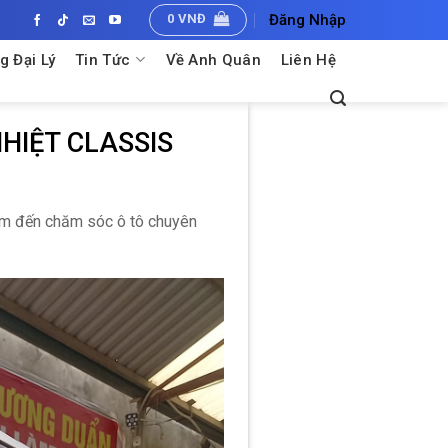
0
VNĐ
Đăng Nhập
g Đại Lý
Tin Tức
Về Anh Quân
Liên Hệ
HIỆT CLASSIS
ểm đến chăm sóc ô tô chuyên