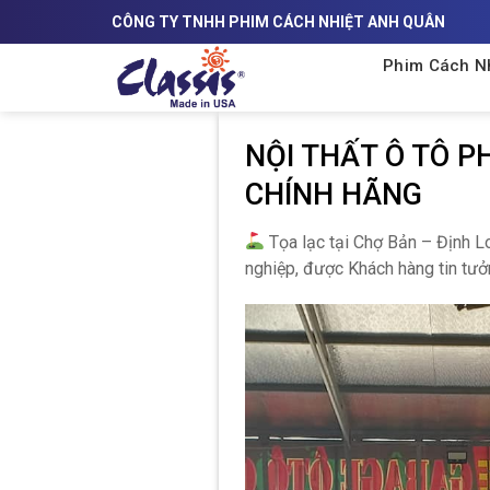
Skip
CÔNG TY TNHH PHIM CÁCH NHIỆT ANH QUÂN
to
content
Phim Cách Nh
NỘI THẤT Ô TÔ P
CHÍNH HÃNG
Tọa lạc tại Chợ Bản – Định L
nghiệp, được Khách hàng tin tưở