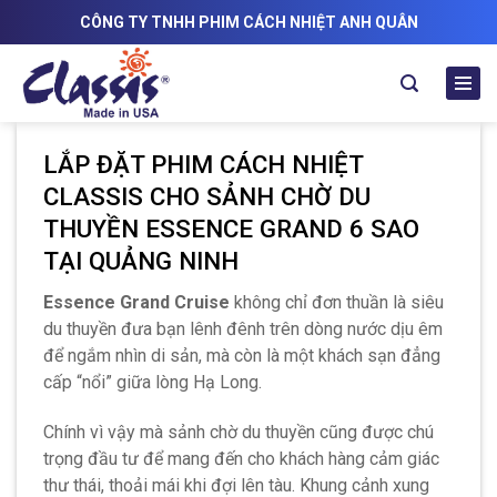
Skip
CÔNG TY TNHH PHIM CÁCH NHIỆT ANH QUÂN
to
content
LẮP ĐẶT PHIM CÁCH NHIỆT
CLASSIS CHO SẢNH CHỜ DU
THUYỀN ESSENCE GRAND 6 SAO
TẠI QUẢNG NINH
Essence Grand Cruise
không chỉ đơn thuần là siêu
du thuyền đưa bạn lênh đênh trên dòng nước dịu êm
để ngắm nhìn di sản, mà còn là một khách sạn đẳng
cấp “nổi” giữa lòng Hạ Long.
Chính vì vậy mà sảnh chờ du thuyền cũng được chú
trọng đầu tư để mang đến cho khách hàng cảm giác
thư thái, thoải mái khi đợi lên tàu. Khung cảnh xung