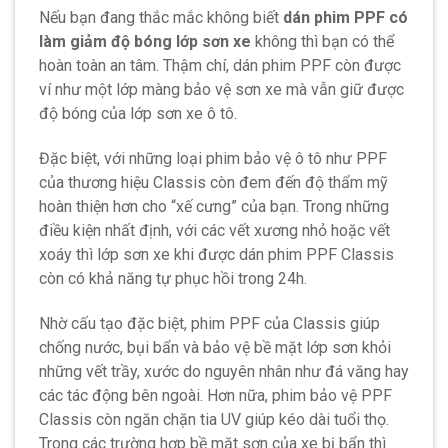
Nếu bạn đang thắc mắc không biết
dán phim PPF có
làm giảm độ bóng lớp sơn xe
không thì bạn có thể
hoàn toàn an tâm. Thậm chí, dán phim PPF còn được
ví như một lớp màng bảo vệ sơn xe mà vẫn giữ được
độ bóng của lớp sơn xe ô tô.
Đặc biệt, với những loại phim bảo vệ ô tô như PPF
của thương hiệu Classis còn đem đến độ thẩm mỹ
hoàn thiện hơn cho “xế cưng” của bạn. Trong những
điều kiện nhất định, với các vết xương nhỏ hoặc vết
xoáy thì lớp sơn xe khi được dán phim PPF Classis
còn có khả năng tự phục hồi trong 24h.
Nhờ cấu tạo đặc biệt, phim PPF của Classis giúp
chống nước, bụi bẩn và bảo vệ bề mặt lớp sơn khỏi
những vết trầy, xước do nguyên nhân như đá văng hay
các tác động bên ngoài. Hơn nữa, phim bảo vệ PPF
Classis còn ngăn chặn tia UV giúp kéo dài tuổi thọ.
Trong các trường hợp bề mặt sơn của xe bị bẩn thì