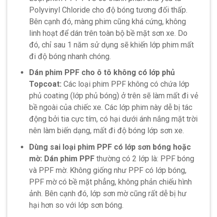
Polyvinyl Chloride cho độ bóng tương đối thấp.
Bên cạnh đó, màng phim cũng khá cứng, không
linh hoạt để dán trên toàn bộ bề mặt sơn xe. Do
đó, chỉ sau 1 năm sử dụng sẽ khiến lớp phim mất
đi độ bóng nhanh chóng.
Dán phim PPF cho ô tô không có lớp phủ
Topcoat:
Các loại phim PPF không có chứa lớp
phủ coating (lớp phủ bóng) ở trên sẽ làm mất đi vẻ
bề ngoài của chiếc xe. Các lớp phim này dễ bị tác
động bởi tia cực tím, có hại dưới ánh nắng mặt trời
nên làm biến dạng, mất đi độ bóng lớp sơn xe.
Dùng sai loại phim PPF có lớp sơn bóng hoặc
mờ:
Dán phim PPF
thường có 2 lớp là: PPF bóng
và PPF mờ. Không giống như PPF có lớp bóng,
PPF mờ có bề mặt phẳng, không phản chiếu hình
ảnh. Bên cạnh đó, lớp sơn mờ cũng rất dễ bị hư
hại hơn so với lớp sơn bóng.